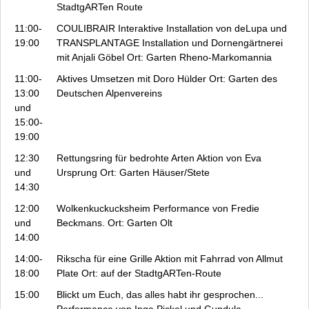
StadtgARTen Route
11:00-
COULIBRAIR
Interaktive Installation von deLupa und
19:00
TRANSPLANTAGE Installation und Dornengärtnerei
mit Anjali Göbel Ort: Garten Rheno-Markomannia
11:00-
Aktives Umsetzen
mit Doro Hülder Ort: Garten des
13:00
Deutschen Alpenvereins
und
15:00-
19:00
12:30
Rettungsring für bedrohte Arten
Aktion von Eva
und
Ursprung Ort: Garten Häuser/Stete
14:30
12:00
Wolkenkuckucksheim
Performance von Fredie
und
Beckmans. Ort: Garten Olt
14:00
14:00-
Rikscha für eine Grille
Aktion mit Fahrrad von Allmut
18:00
Plate Ort: auf der StadtgARTen-Route
15:00
Blickt um Euch, das alles habt ihr gesprochen...
Performance von Inga Pickel und Gundula