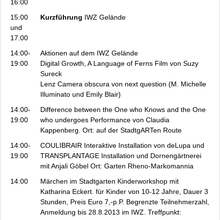
16:00
15:00
Kurzführung
IWZ Gelände
und
17:00
14:00-
Aktionen auf dem IWZ Gelände
19:00
Digital Growth, A Language of Ferns
Film von Suzy
Sureck
Lenz
Camera obscura von next question (M. Michelle
Illuminato und Emily Blair)
14:00-
Difference between the One who Knows and the One
19:00
who undergoes
Performance von Claudia
Kappenberg. Ort: auf der StadtgARTen Route
14:00-
COULIBRAIR
Interaktive Installation von deLupa und
19:00
TRANSPLANTAGE Installation und Dornengärtnerei
mit Anjali Göbel Ort: Garten Rheno-Markomannia
14:00
Märchen im Stadtgarten
Kinderworkshop mit
Katharina Eckert. für Kinder von 10-12 Jahre, Dauer 3
Stunden, Preis Euro 7,-p.P. Begrenzte Teilnehmerzahl,
Anmeldung bis 28.8.2013 im IWZ. Treffpunkt: