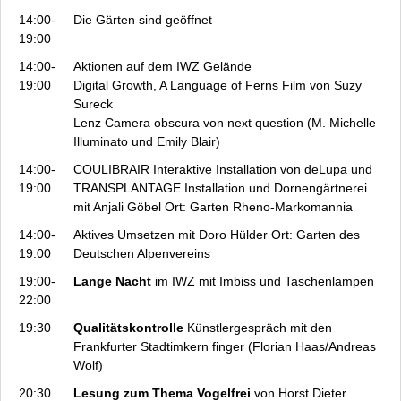
14:00-
Die Gärten sind geöffnet
19:00
14:00-
Aktionen auf dem IWZ Gelände
19:00
Digital Growth, A Language of Ferns
Film von Suzy
Sureck
Lenz
Camera obscura von next question (M. Michelle
Illuminato und Emily Blair)
14:00-
COULIBRAIR
Interaktive Installation von deLupa und
19:00
TRANSPLANTAGE Installation und Dornengärtnerei
mit Anjali Göbel Ort: Garten Rheno-Markomannia
14:00-
Aktives Umsetzen
mit Doro Hülder Ort: Garten des
19:00
Deutschen Alpenvereins
19:00-
Lange Nacht
im IWZ mit Imbiss und Taschenlampen
22:00
19:30
Qualitätskontrolle
Künstlergespräch mit den
Frankfurter Stadtimkern finger (Florian Haas/Andreas
Wolf)
20:30
Lesung zum Thema Vogelfrei
von Horst Dieter