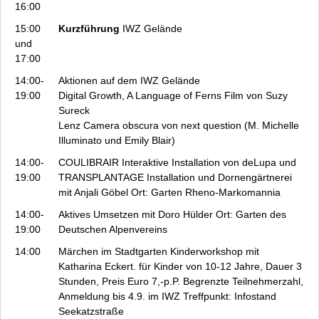
16:00
15:00
Kurzführung
IWZ Gelände
und
17:00
14:00-
Aktionen auf dem IWZ Gelände
19:00
Digital Growth, A Language of Ferns
Film von Suzy
Sureck
Lenz
Camera obscura von next question (M. Michelle
Illuminato und Emily Blair)
14:00-
COULIBRAIR
Interaktive Installation von deLupa und
19:00
TRANSPLANTAGE Installation und Dornengärtnerei
mit Anjali Göbel Ort: Garten Rheno-Markomannia
14:00-
Aktives Umsetzen
mit Doro Hülder Ort: Garten des
19:00
Deutschen Alpenvereins
14:00
Märchen im Stadtgarten
Kinderworkshop mit
Katharina Eckert. für Kinder von 10-12 Jahre, Dauer 3
Stunden, Preis Euro 7,-p.P. Begrenzte Teilnehmerzahl,
Anmeldung bis 4.9. im IWZ Treffpunkt: Infostand
Seekatzstraße