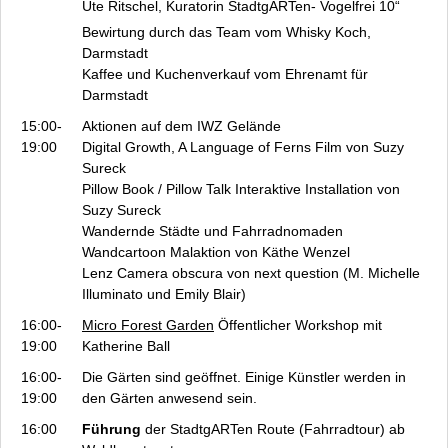
Anfahrt
Ute Ritschel, Kuratorin
StadtgARTen- Vogelfrei 10
“
Vogelfrei 10 - Team
Bewirtung durch das Team vom Whisky Koch,
Darmstadt
Archiv
Kaffee und Kuchenverkauf vom Ehrenamt für
Datenschutz
Darmstadt
Impressum
15:00-
Aktionen auf dem IWZ Gelände
19:00
Digital Growth, A Language of Ferns
Film von Suzy
Sureck
Pillow Book / Pillow Talk
Interaktive Installation von
Suzy Sureck
Wandernde Städte und Fahrradnomaden
Wandcartoon Malaktion von Käthe Wenzel
Lenz
Camera obscura von next question (M. Michelle
Illuminato und Emily Blair)
16:00-
Micro Forest Garden
Öffentlicher Workshop mit
19:00
Katherine Ball
16:00-
Die Gärten sind geöffnet. Einige Künstler werden in
19:00
den Gärten anwesend sein.
16:00
Führung
der StadtgARTen Route (Fahrradtour) ab