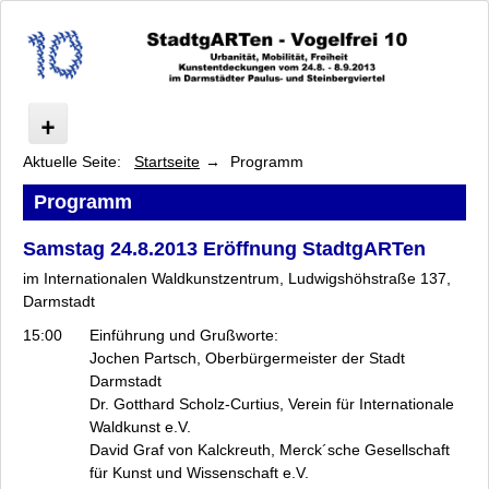
Aktuelle Seite:
Startseite
Programm
Vogelfrei
Ausstellung
Programm
Künstler
Samstag 24.8.2013 Eröffnung StadtgARTen
Programm
ab Freitag, 30.8.2013
im Internationalen Waldkunstzentrum, Ludwigshöhstraße 137,
Darmstadt
Kindertag am 5.9.2013
ab Freitag, 6.9.2013
15:00
Einführung und Grußworte:
Micro Forest Garden Workshop
Jochen Partsch, Oberbürgermeister der Stadt
Darmstadt
Kulturforum: Urbanität, Mobilität, Freiheit
Dr. Gotthard Scholz-Curtius, Verein für Internationale
Kooperationspartner
Waldkunst e.V.
Unterstützer und Sponsoren
David Graf von Kalckreuth, Merck´sche Gesellschaft
Presse
für Kunst und Wissenschaft e.V.