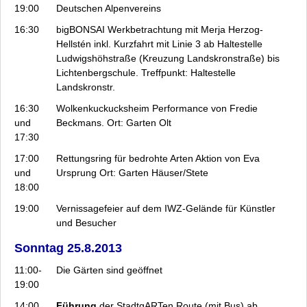
19:00
Deutschen Alpenvereins
16:30
bigBONSAI
Werkbetrachtung mit Merja Herzog-
Hellstén inkl. Kurzfahrt mit Linie 3 ab Haltestelle
Ludwigshöhstraße (Kreuzung Landskronstraße) bis
Lichtenbergschule. Treffpunkt: Haltestelle
Landskronstr.
16:30
Wolkenkuckucksheim
Performance von Fredie
und
Beckmans. Ort: Garten Olt
17:30
17:00
Rettungsring für bedrohte Arten
Aktion von Eva
und
Ursprung Ort: Garten Häuser/Stete
18:00
19:00
Vernissagefeier auf dem IWZ-Gelände für Künstler
und Besucher
Sonntag 25.8.2013
11:00-
Die Gärten sind geöffnet
19:00
14:00
Führung
der StadtgARTen Route (mit Bus) ab