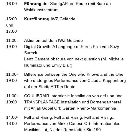
16:00
Führung
der StadtgARTen Route (mit Bus) ab
Waldkunstzentrum
15:00
Kurzführung
IWZ Gelände
und
17:00
11:00-
Aktionen auf dem IWZ Gelände
19:00
Digital Growth, A Language of Ferns
Film von Suzy
Sureck
Lenz
Camera obscura von next question (M. Michelle
Illuminato und Emily Blair)
11:00-
Difference between the One who Knows and the One
19:00
who undergoes
Performance von Claudia Kappenberg
auf der StadtgARTen Route
11:00-
COULIBRAIR
Interaktive Installation von deLupa und
19:00
TRANSPLANTAGE Installation und Dornengärtnerei
mit Anjali Göbel Ort: Garten Rheno-Markomannia
14:00-
Fall and Rising, Fall and Rising, Fall and Rising...
18:00
Performance von Mirko Canesi. Ort: Internationales
Musikinstitut, Nieder-Ramstädter Str. 190