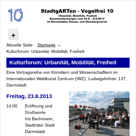
Aktuelle Seite:
Startseite
Vogelfrei
Kulturforum: Urbanität, Mobilität, Freiheit
Ausstellung
Künstler
Kulturforum: Urbanität, Mobilität, Freiheit
Programm
Eine Vortragsreihe von Künstlern und Wissenschaftlern im
Kulturforum: Urbanität, Mobilität, Freiheit
Internationalen Waldkunst Zentrum (IWZ), Ludwigshöhstr. 137,
Katherine Ball
Darmstadt
Volker Blees
Freitag, 23.8.2013
Jörg Dettmar
14:00
Eröffnung und
Michelle Illuminato
Grußworte
Arne Lösekann
Iris Bachmann,
Christian v. Malottki
Stadträtin Stadt
Dorothea Seror
Darmstadt