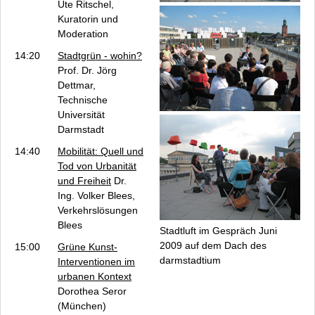
Käthe Wenzel
Ute Ritschel,
Kuratorin und
Kooperationspartner
Moderation
Unterstützer und Sponsoren
14:20
Stadtgrün - wohin?
Presse
Prof. Dr. Jörg
Anfahrt
Dettmar,
Vogelfrei 10 - Team
Technische
Archiv
Universität
Datenschutz
Darmstadt
Impressum
14:40
Mobilität: Quell und
Tod von Urbanität
und Freiheit
Dr.
Ing. Volker Blees,
Verkehrslösungen
Blees
Stadtluft im Gespräch
Juni
2009 auf dem Dach des
15:00
Grüne Kunst-
darmstadtium
Interventionen im
urbanen Kontext
Dorothea Seror
(München)