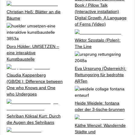
Book / Pillow Talk
(Interactive installation)
Christian Heß:
Blätter an die
Digital Growth, A Language
Bäume
of Ferns
(Video)
Wiktor Szostalo (Polen):
Doro Hülder:
UMSETZEN –
The Line
eine interaktive
Kunstbaustelle
Eva Ursprung (Österreich):
Rettungsring für bedrohte
Claudia Kappenberg
ARTen
(GB/Dtl.):
Difference between
One who Knows and One
who Undergoes
Heide Weidele:
fontana
oder der
3-tische-brunnen
Sehriban Köksal Kurt:
Durch
die Augen des Sehribans
Käthe Wenzel:
Wandernde
Städte und