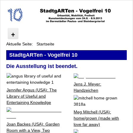
Aktuelle Seite:
Startseite
Vogelfrei
Ausstellung
StadtgARTen - Vogelfrei 10
Künstler
Die Ausstellung ist beendet.
Programm
Kulturforum: Urbanität, Mobilität, Freiheit
Kooperationspartner
Jens J. Meyer:
Unterstützer und Sponsoren
Jennifer Angus (USA):
The
Handzeichen
Library of Useful and
Presse
Entertaining Knowledge
Anfahrt
Meg Mitchell (USA):
Vogelfrei 10 - Team
home/grown (made with
Archiv
Joan Backes (USA):
Garden
love far away)
Datenschutz
Room with a View, Two