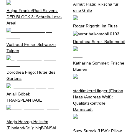
Allmut Plate:
Rikscha für
eine Grille
Helga Franke/Rudi Sievers:
DER BLOCK 3: Schreib-Lese-
Areal
Roger Rigorth:
Im Fluss
Dorothea Seror:
Balkomobil
Waltraud Frese:
Schwarze
Tulpen
Katharina Sommer:
Frische
Blumen
Dorothea Frigo:
Hüter des
Gartens
stadtimkerei finger (Florian
Anjali Göbel:
Haas /Andreas Wolf):
TRANSPLANTAGE
Qualitätskontrolle
Darmstadt
Merja Herzog-Hellstén
(Finnland/Dtl.):
bigBONSAI
Suzy Sureck (USA):
Pillow