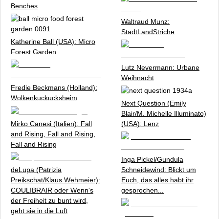
Impressum
Benches
Waltraud Munz:
StadtLandStriche
Katherine Ball (USA):
Micro
Forest Garden
Lutz Nevermann:
Urbane
Weihnacht
Fredie Beckmans (Holland):
Wolkenkuckucksheim
Next Question (Emily
Blair/M. Michelle Illuminato)
Mirko Canesi (Italien):
Fall
(USA):
Lenz
and Rising, Fall and Rising,
Fall and Rising
Inga Pickel/Gundula
deLupa (Patrizia
Schneidewind:
Blickt um
Preikschat/Klaus Wehmeier):
Euch, das alles habt ihr
COULIBRAIR oder Wenn's
gesprochen...
der Freiheit zu bunt wird,
geht sie in die Luft