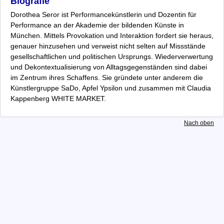
Biografie
Käthe Wenzel
Dorothea Seror ist Performancekünstlerin und Dozentin für
Kooperationspartner
Performance an der Akademie der bildenden Künste in
Unterstützer und Sponsoren
München. Mittels Provokation und Interaktion fordert sie heraus,
Presse
genauer hinzusehen und verweist nicht selten auf Missstände
Anfahrt
gesellschaftlichen und politischen Ursprungs. Wiederverwertung
Vogelfrei 10 - Team
und Dekontextualisierung von Alltagsgegenständen sind dabei
im Zentrum ihres Schaffens. Sie gründete unter anderem die
Archiv
Künstlergruppe SaDo, Apfel Ypsilon und zusammen mit Claudia
Datenschutz
Kappenberg WHITE MARKET.
Impressum
Nach oben