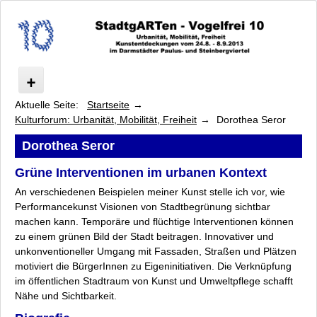
Aktuelle Seite:
Startseite
Vogelfrei
Kulturforum: Urbanität, Mobilität, Freiheit
Dorothea Seror
Ausstellung
Künstler
Dorothea Seror
Programm
Grüne Interventionen im urbanen Kontext
Kulturforum: Urbanität, Mobilität, Freiheit
An verschiedenen Beispielen meiner Kunst stelle ich vor, wie
Katherine Ball
Performancekunst Visionen von Stadtbegrünung sichtbar
Volker Blees
machen kann. Temporäre und flüchtige Interventionen können
Jörg Dettmar
zu einem grünen Bild der Stadt beitragen. Innovativer und
Michelle Illuminato
unkonventioneller Umgang mit Fassaden, Straßen und Plätzen
motiviert die BürgerInnen zu Eigeninitiativen. Die Verknüpfung
Arne Lösekann
im öffentlichen Stadtraum von Kunst und Umweltpflege schafft
Christian v. Malottki
Nähe und Sichtbarkeit.
Dorothea Seror