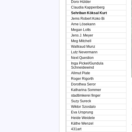
Doro Hülder
Claudia Kappenberg
Sehriban Köksal Kurt
Jems Robert Koko Bi
Arne Lösekann
Megan Lotts
Jens J. Meyer
Meg Mitchell
Waltraud Munz
Lutz Nevermann
Next Question
Inga Pickel/Gundula
Schneidewind
Allmut Plate
Roger Rigorth
Dorothea Seror
Katharina Sommer
stadtimkerei finger
Suzy Sureck
Wiktor Szostalo
Eva Ursprung
Heide Weidele
Käthe Wenzel
431art