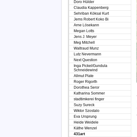
Doro Hülder
Claudia Kappenberg
Sehriban Köksal Kurt
Jems Robert Koko Bi
Arne Lösekann
Megan Lotts
Jens J. Meyer
Meg Mitchell
Waltraud Munz
Lutz Nevermann
Next Question
Inga Pickel/Gundula
Schneidewind
Allmut Plate
Roger Rigorth
Dorothea Seror
Katharina Sommer
stadtimkerei finger
Suzy Sureck
Wiktor Szostalo
Eva Ursprung
Heide Weidele
Käthe Wenzel
431art