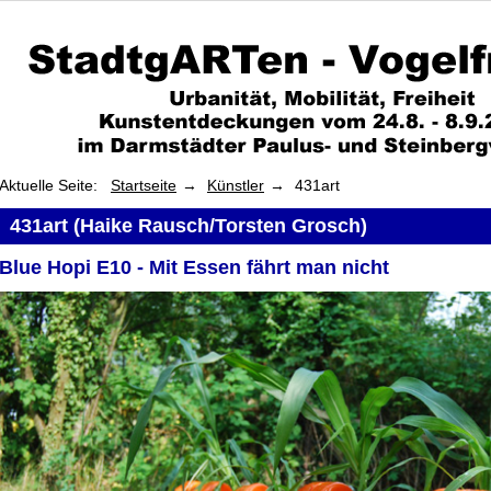
Aktuelle Seite:
Startseite
Künstler
431art
431art (Haike Rausch/Torsten Grosch)
Blue Hopi E10 - Mit Essen fährt man nicht