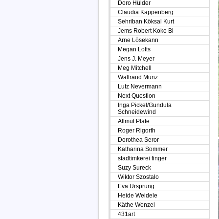
Doro Hülder
Claudia Kappenberg
Sehriban Köksal Kurt
Jems Robert Koko Bi
Arne Lösekann
Megan Lotts
Jens J. Meyer
Meg Mitchell
Waltraud Munz
Lutz Nevermann
Next Question
Inga Pickel/Gundula
Schneidewind
Allmut Plate
Roger Rigorth
Dorothea Seror
Katharina Sommer
stadtimkerei finger
Suzy Sureck
Wiktor Szostalo
Eva Ursprung
Heide Weidele
Käthe Wenzel
431art