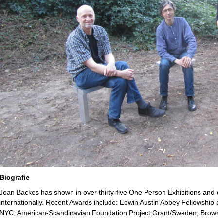
Biografie
Joan Backes has shown in over thirty-five One Person Exhibitions and o
internationally. Recent Awards include: Edwin Austin Abbey Fellowshi
NYC; American-Scandinavian Foundation Project Grant/Sweden; Brown U